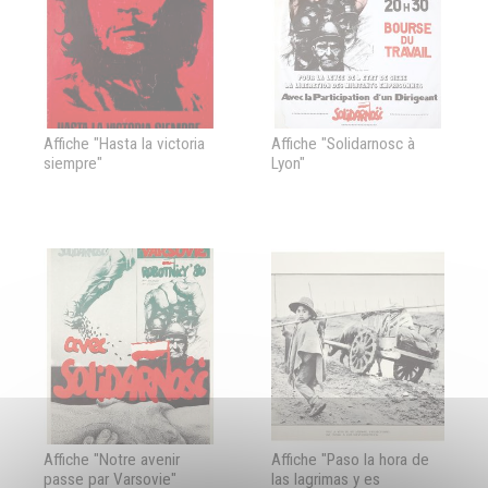
Affiche "Hasta la victoria
Affiche "Solidarnosc à
siempre"
Lyon"
Affiche "Notre avenir
Affiche "Paso la hora de
passe par Varsovie"
las lagrimas y es