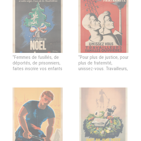
"Femmes de fusillés, de
"Pour plus de justice, pour
déportés, de prisonniers,
plus de fraternité,
faites inscrire vos enfants
unissez-vous. Travailleurs,
à notre siège, 3 rue de la
familles ouvrières,
Poulaillerie à l'arbre de
Adhérez au mouvement
Noel des Femmes de la
populaire des familles"
Libération Nationale"