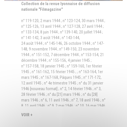
Collection de la revue lyonnaise de diffusion
nationale "Filmagazine"
n° 119-120, 2 mars 1944 ; n° 123-124, 30 mars 1944 ;
n° 125-126, 13 avril 1944 ; n° 127-128, 27 avril 1944 ;
n° 133-134, 8 juin 1944 ; n° 139-140, 20 juillet 1944 ;
n° 141-142, 3 août 1944 ; n° 143-144,
24 août 1944 ; n° 145-146, 26 octobre 1944 ; n° 147-
148, 9 novembre 1944 ; n° 149-150, 23 novembre
1944 ; n° 151-152, 7 décembre 1944 ; n° 153-154, 21
décembre 1944 ; n° 155-156, 4 janvier 1945 ;
n° 157-158, 18 janvier 1945 ; n° 159-160, 1er février
1945 ; n° 161-162, 15 février 1945 ; ; n° 163-164, 1er
mars 1945 ; n° 167-168, Pâques 1945 ; n° 171-172,
12 avril 1945 ; n° 4e trimestre 1945 ; n° du 31 janvier
1946 [nouveau format] ; n° 2, 14 février 1946 ; n° 3,
28 février 1946 ; n° du [21] mars 1946 ; n° du [28]
mars 1946 ; n° 6, 11 avril 1946 ; n° 7, 18 avril 1946 ; n°
8, 11 avril 1946 ; n° 9, 2 mai 1946 ; n° 10, 16 mai 1946
; n° 11, 23 mai 1946 ; n° 12, 6 juin 1946 ; n° 13, 20 juin
VOIR +
1946 ; n° 14, 27 juin 1946 ; n° 15, 11 juillet 1946 ; n°
16, 18 juillet 1946 ; n° 17, 25 juillet 1946 ; n° 18, 8