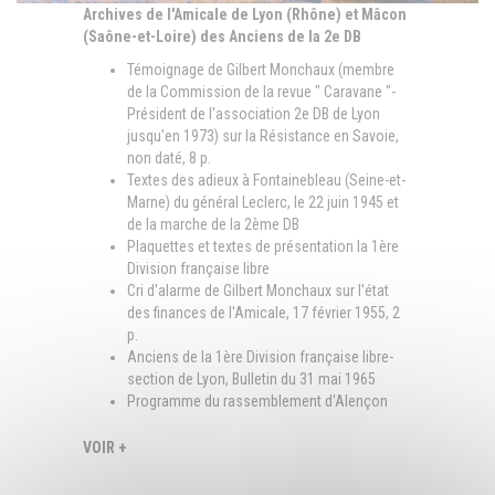
Archives de l'Amicale de Lyon (Rhône) et Mâcon
(Saône-et-Loire) des Anciens de la 2e DB
Témoignage de Gilbert Monchaux (membre
de la Commission de la revue " Caravane "-
Président de l'association 2e DB de Lyon
jusqu'en 1973) sur la Résistance en Savoie,
non daté, 8 p.
Textes des adieux à Fontainebleau (Seine-et-
Marne) du général Leclerc, le 22 juin 1945 et
de la marche de la 2ème DB
Plaquettes et textes de présentation la 1ère
Division française libre
Cri d'alarme de Gilbert Monchaux sur l'état
des finances de l'Amicale, 17 février 1955, 2
p.
Anciens de la 1ère Division française libre-
section de Lyon, Bulletin du 31 mai 1965
Programme du rassemblement d'Alençon
(Orne) pour l'inauguration du monument en
mémoire au général Leclerc, 14-15 mars 1970
VOIR +
Plaquette du programme du Congrès national
annuel 1971 des anciens de la Division