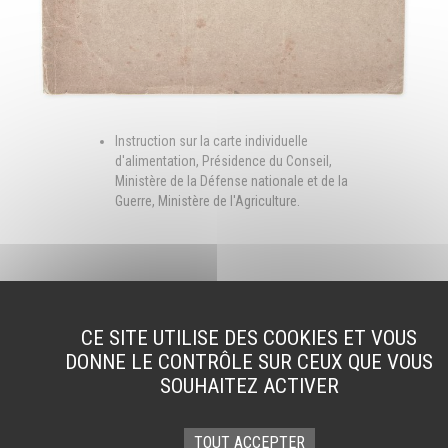
Instruction sur la carte individuelle
d'alimentation, Présidence du Conseil,
Ministère de la Défense nationale et de la
Guerre, Ministère de l'Agriculture.
CE SITE UTILISE DES COOKIES ET VOUS
SUIVEZ-NOUS
DONNE LE CONTRÔLE SUR CEUX QUE VOUS
sur nos réseaux et notre newsletter
SOUHAITEZ ACTIVER
TOUT ACCEPTER