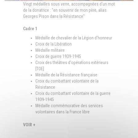
Vingt médailles sous verre, accompagnées d'un mot
de la donatrice : "en souvenir de mon père, alias
Georges Pison dans la Résistance"
Cadre 1
Médaille de chevalier de la Légion d'honneur
Croix de la Libération
Médaille militaire
Croix de guerre 1939-1945
Croix des théâtres d'opérations extérieurs
[TOE]
Médaille de la Résistance française
Croix du combattant volontaire de la
Résistance
Croix du combattant volontaire de la guerre
1939-1945
Médaille commémorative des services
volontaires dans la France libre
Médaille de la France libérée (sur son avers
figure la carte de la France marquée de
VOIR +
l'année 1944 avec sur son pourtour une
chaîne brisée au nord-ouest et au sud-est,