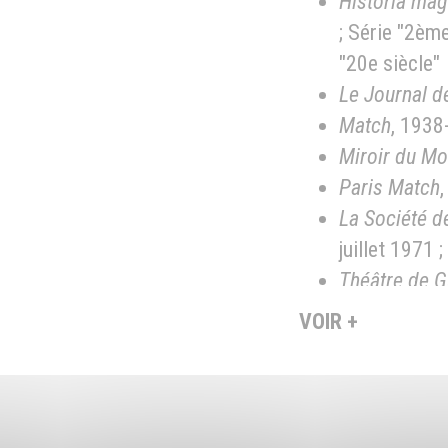
Historia mag
; Série "2èm
"20e siècle"
Le Journal d
Match
, 1938
Miroir du M
Paris Match
La Société d
juillet 1971 
Théâtre de G
1929 ; n° 3, 
VOIR +
Les amis de 
Voir pour le déta
G:Commun0-CEN
DOCUMENTATIO