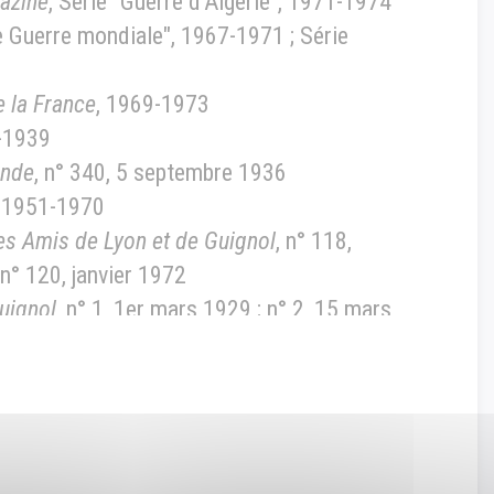
azine
, Série "Guerre d'Algérie", 1971-1974
e Guerre mondiale", 1967-1971 ; Série
e la France
, 1969-1973
-1939
onde
, n° 340, 5 septembre 1936
, 1951-1970
es Amis de Lyon et de Guignol
, n° 118,
; n° 120, janvier 1972
uignol
, n° 1, 1er mars 1929 ; n° 2, 15 mars
1er avril 1929
Guignol, n° 58, octobre 1942
il fiches de bulletinage sous
TRE DE
NABONNEMENTS ET COLLECTION