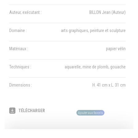
Auteur, exécutant :
BILLON Jean (Auteur)
Domaine :
arts graphiques, peinture et sculpture
Matériaux :
papier vélin
Techniques :
aquarelle, mine de plomb, gouache
Dimensions :
H. 41 cm x L. 31 cm
TÉLÉCHARGER
Ajouter aux favoris