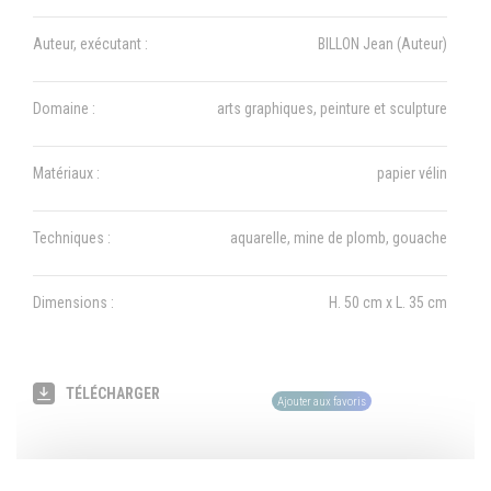
Auteur, exécutant :
BILLON Jean (Auteur)
Domaine :
arts graphiques, peinture et sculpture
Matériaux :
papier vélin
Techniques :
aquarelle, mine de plomb, gouache
Dimensions :
H. 50 cm x L. 35 cm
TÉLÉCHARGER
Ajouter aux favoris