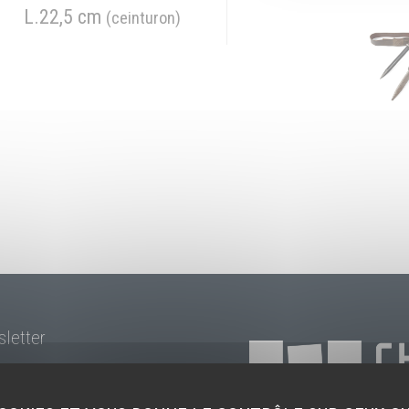
L.22,5 cm
(ceinturon)
sletter