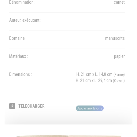
Dénomination :
carnet
Auteur, exécutant :
Domaine :
manuscrits
Matériaux :
papier
Dimensions :
H. 21 cm x L. 14,8 cm
(Fermé)
H. 21 cm x L. 29,4 cm
(Ouvert)
TÉLÉCHARGER
Ajouter aux favoris