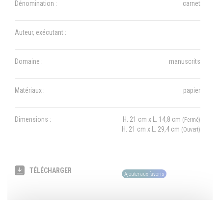
Dénomination :
carnet
Auteur, exécutant :
Domaine :
manuscrits
Matériaux :
papier
Dimensions :
H. 21 cm x L. 14,8 cm
(Fermé)
H. 21 cm x L. 29,4 cm
(Ouvert)
TÉLÉCHARGER
Ajouter aux favoris