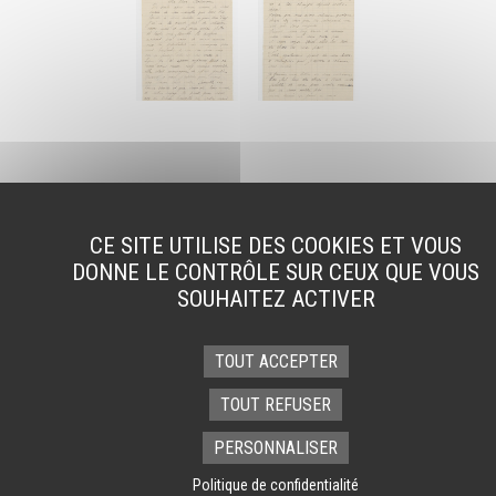
CE SITE UTILISE DES COOKIES ET VOUS
SUIVEZ-NOUS
DONNE LE CONTRÔLE SUR CEUX QUE VOUS
sur nos réseaux et notre newsletter
SOUHAITEZ ACTIVER
TOUT ACCEPTER
TOUT REFUSER
PERSONNALISER
Contact
CGV
Cookies
Mentions légales
Accessibilité
Politique de confidentialité