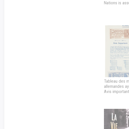
Nations is as
Tableau des 
allemandes aya
Avis important,
allemande fait
seuls les bill
libellés en Re
dont les modè
reproduits ci-
être acceptés
paiement...