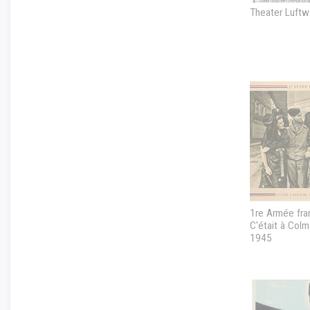
Theater Luftwa
1re Armée fran
C'était à Colma
1945