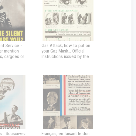
ent Service -
Gaz Attack, how to put on
er mention
your Gaz Mask... Official
ngs, cargoes or
Instructions issued by the
to anybody
Ministry of Home Security
... Souscrivez
Français, en faisant le don