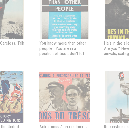
 Careless, Talk
You know more than other
He's in the sil
people... You are in a
Are you ? Nev
position of trust, don't let
arrivals, saili
the fighting forces down...
destinations 
Be careful what you say to
strangers and in public
 the United
Aidez-nous à reconstruire la
Reconstruisons