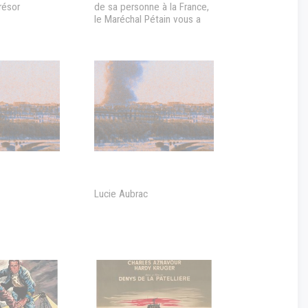
résor
de sa personne à la France,
le Maréchal Pétain vous a
épargné les pires
souffrances... Achetez les
portraits officiels du
Maréchal...
Lucie Aubrac