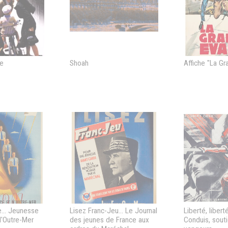
le
Shoah
Affiche "La Gr
e... Jeunesse
Lisez Franc-Jeu... Le Journal
Liberté, liberté
d'Outre-Mer
des jeunes de France aux
Conduis, sout