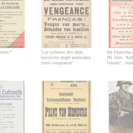
ntion !"
"Les victimes des raids
Die Deutsche 
terroristes anglo-américains
NS. Gem. "Kraf
crient vengeance"
Freude"... vera
Theater Rexy, Li
[programmes 
spectacles p
soldats de la
Théâtre Rexy d
au 31 mars 19