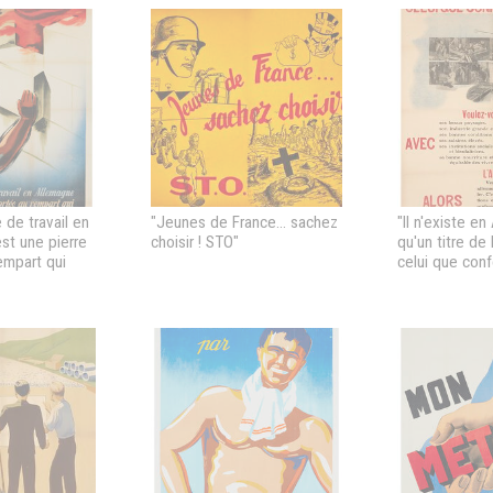
 de travail en
"Jeunes de France... sachez
"Il n'existe e
st une pierre
choisir ! STO"
qu'un titre de
empart qui
celui que confè
ance"