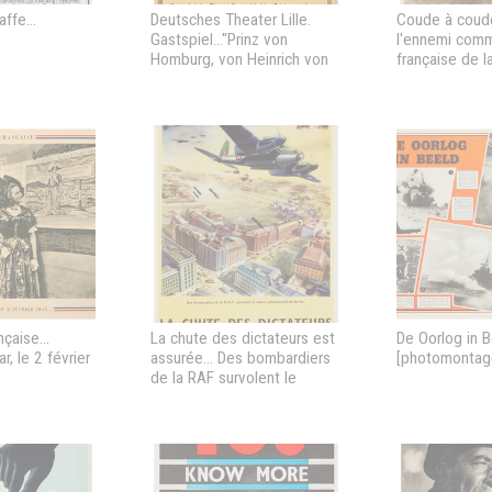
ffe...
Deutsches Theater Lille.
Coude à coud
Gastspiel..."Prinz von
l'ennemi comm
Homburg, von Heinrich von
française de 
Kleist [spectacle présenté
[L'affiche pré
au Théâtre allemand de Lille
de deux solda
en février-mars 194?].
mitraillettes, 
qui devrait l'
çaise...
La chute des dictateurs est
De Oorlog in B
r, le 2 février
assurée... Des bombardiers
[photomontag
de la RAF survolent le
centre administratif de
Berlin...