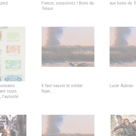
sured
France, souscrivez ! Bons du
aux bons du T
Trésor
monnaies
Il faut sauver le soldat
Lucie Aubrac
nt cours...
Ryan...
 l'autorité
 connaître que
ets allemands
ichsmarks...
les sont
contre doivent
 en