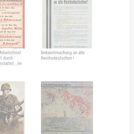
Arbeitsfront
Bekanntmachung an alle
t durch
Reichsdeutschen !
nstaltet... im
lle...
des
roposés aux
 Wehrmacht au
e Lille, du 10
41]