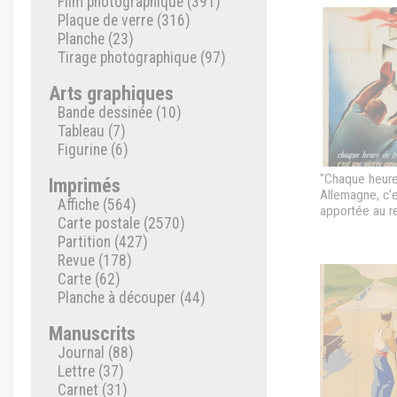
Film photographique (391)
Plaque de verre (316)
Planche (23)
Tirage photographique (97)
Arts graphiques
Bande dessinée (10)
Tableau (7)
Figurine (6)
"Chaque heure
Imprimés
Allemagne, c'e
Affiche (564)
apportée au r
Carte postale (2570)
protège la Fr
Partition (427)
Revue (178)
Carte (62)
Planche à découper (44)
Manuscrits
Journal (88)
Lettre (37)
Carnet (31)