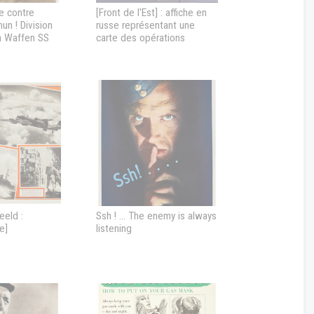
e contre
[Front de l'Est] : affiche en
un ! Division
russe représentant une
la Waffen SS
carte des opérations
sente le dessin
militaires sur le front russe
ts armés de
ainsi que des données
sans le slogan
chiffrées, faisant
accompagner]
probablement état des
pertes civiles
eeld :
Ssh ! ... The enemy is always
e]
listening