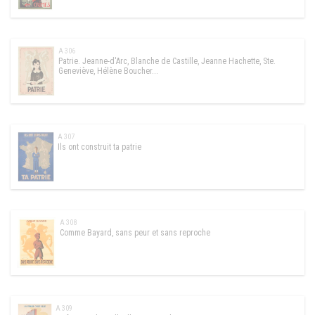
A 306
Patrie. Jeanne-d'Arc, Blanche de Castille, Jeanne Hachette, Ste.
Geneviève, Hélène Boucher...
A 307
Ils ont construit ta patrie
A 308
Comme Bayard, sans peur et sans reproche
A 309