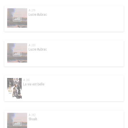
A 279
Lucie Aubrac
A 280
Lucie Aubrac
A 281
La vie est belle
A 282
Shoah