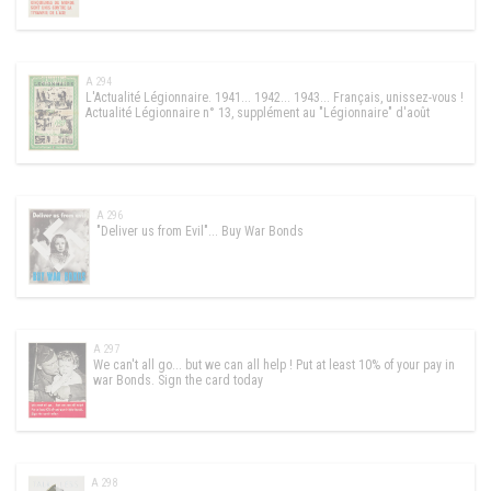
A 294
L'Actualité Légionnaire. 1941... 1942... 1943... Français, unissez-vous !
Actualité Légionnaire n° 13, supplément au "Légionnaire" d'août
A 296
"Deliver us from Evil"... Buy War Bonds
A 297
We can't all go... but we can all help ! Put at least 10% of your pay in
war Bonds. Sign the card today
A 298