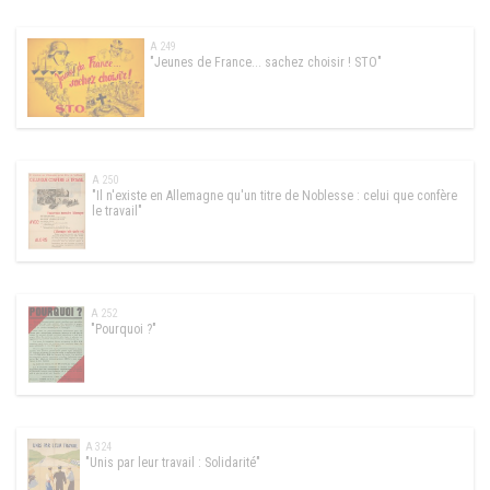
A 249
"Jeunes de France... sachez choisir ! STO"
A 250
"Il n'existe en Allemagne qu'un titre de Noblesse : celui que confère
le travail"
A 252
"Pourquoi ?"
A 324
"Unis par leur travail : Solidarité"